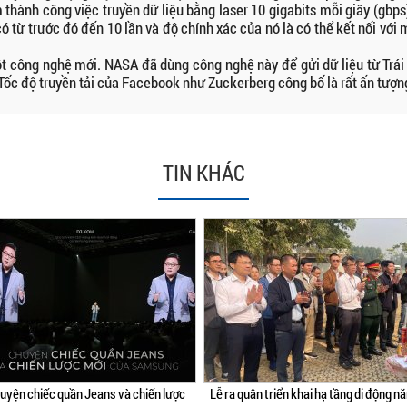
hành công việc truyền dữ liệu bằng laser 10 gigabits mỗi giây (gbps
có từ trước đó đến 10 lần và độ chính xác của nó là có thể kết nối vớ
ột công nghệ mới. NASA đã dùng công nghệ này để gửi dữ liệu từ Trái
c độ truyền tải của Facebook như Zuckerberg công bố là rất ấn tượn
TIN KHÁC
uyện chiếc quần Jeans và chiến lược
Lễ ra quân triển khai hạ tầng di động n