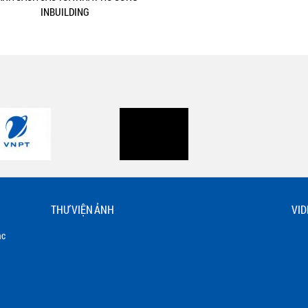
INBUILDING
THƯ VIỆN ẢNH
VID
ạc