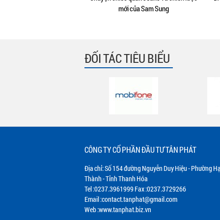
mới của Sam Sung
ĐỐI TÁC TIÊU BIỂU
CÔNG TY CỔ PHẦN ĐẦU TƯ TÂN PHÁT
Địa chỉ: Số 154 đường Nguyễn Duy Hiệu - Phường H
Thành - Tỉnh Thanh Hóa
Tel :0237.3961999 Fax :0237.3729266
Email :contact.tanphat@gmail.com
Web :www.tanphat.biz.vn