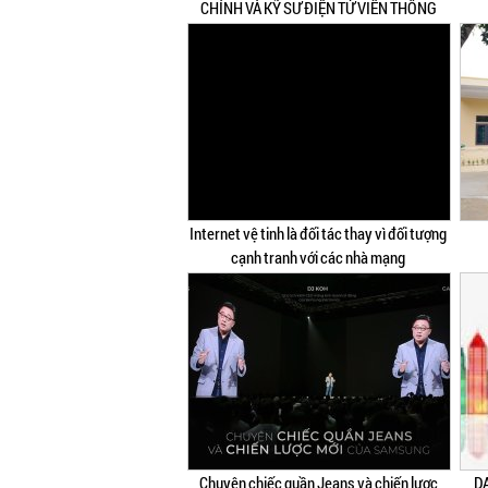
CHÍNH VÀ KỸ SƯ ĐIỆN TỬ VIỄN THÔNG
Internet vệ tinh là đối tác thay vì đối tượng
cạnh tranh với các nhà mạng
Chuyện chiếc quần Jeans và chiến lược
D