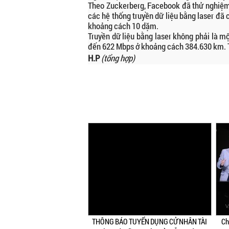
Theo Zuckerberg, Facebook đã thử nghiệm t
các hệ thống truyền dữ liệu bằng laser đã 
khoảng cách 10 dặm.
Truyền dữ liệu bằng laser không phải là m
đến 622 Mbps ở khoảng cách 384.630 km. Tố
H.P
(tổng hợp)
THÔNG BÁO TUYỂN DỤNG CỬ NHÂN TÀI
Ch