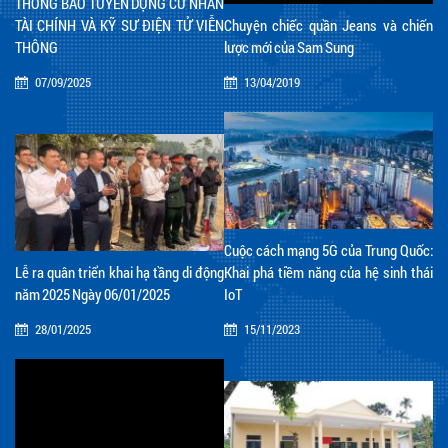
THÔNG BÁO TUYỂN DỤNG CỬ NHÂN
TÀI CHÍNH VÀ KỸ SƯ ĐIỆN TỬ VIỄN
Chuyện chiếc quần Jeans và chiến
THÔNG
lược mới của Sam Sung
07/09/2025
13/04/2019
Cuộc cách mạng 5G của Trung Quốc:
Lễ ra quân triển khai hạ tầng di động
Khai phá tiềm năng của hệ sinh thái
năm 2025 Ngày 06/01/2025
IoT
28/01/2025
15/11/2023