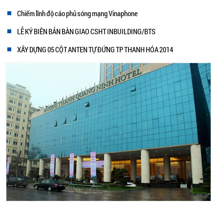
Chiếm lĩnh độ cáo phủ sóng mạng Vinaphone
LỄ KÝ BIÊN BẢN BÀN GIAO CSHT INBUILDING/BTS
XÂY DỰNG 05 CỘT ANTEN TỰ ĐỨNG TP THANH HÓA 2014