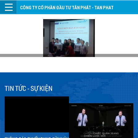
CÔNG TY CỔ PHẦN ĐẦU TƯ TÂN PHÁT - TAN PHAT
INVESTMENT JOINT STOCK COMPANY
TIN TỨC - SỰ KIỆN