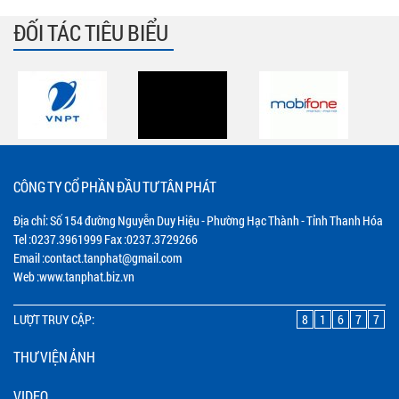
ĐỐI TÁC TIÊU BIỂU
CÔNG TY CỔ PHẦN ĐẦU TƯ TÂN PHÁT
Địa chỉ: Số 154 đường Nguyễn Duy Hiệu - Phường Hạc Thành - Tỉnh Thanh Hóa
Tel :0237.3961999 Fax :0237.3729266
Email :contact.tanphat@gmail.com
Web :www.tanphat.biz.vn
LƯỢT TRUY CẬP:
8
1
6
7
7
THƯ VIỆN ẢNH
VIDEO