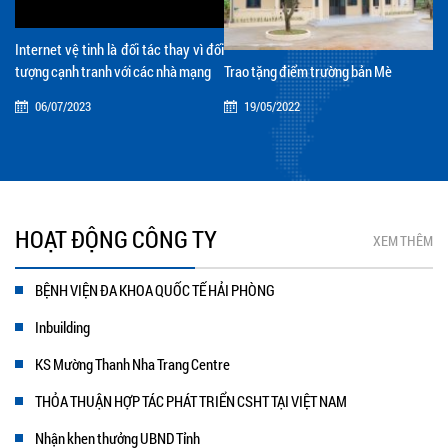
Internet vệ tinh là đối tác thay vì đối
tượng cạnh tranh với các nhà mạng
Trao tặng điểm trường bản Mè
06/07/2023
19/05/2022
HOẠT ĐỘNG CÔNG TY
XEM THÊM
BỆNH VIỆN ĐA KHOA QUỐC TẾ HẢI PHÒNG
Inbuilding
KS Mường Thanh Nha Trang Centre
THỎA THUẬN HỢP TÁC PHÁT TRIỂN CSHT TẠI VIỆT NAM
Nhận khen thưởng UBND Tỉnh