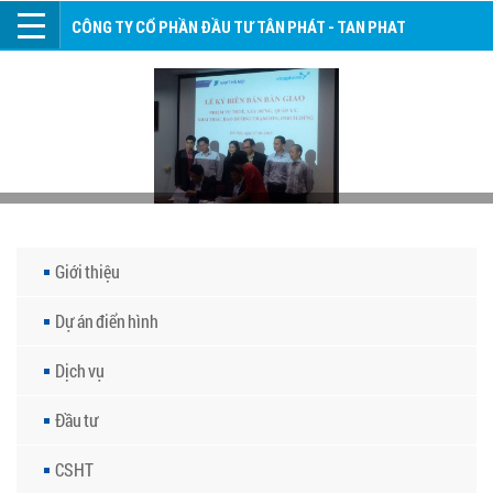
CÔNG TY CỔ PHẦN ĐẦU TƯ TÂN PHÁT - TAN PHAT
INVESTMENT JOINT STOCK COMPANY
Giới thiệu
Dự án điển hình
Dịch vụ
Đầu tư
CSHT